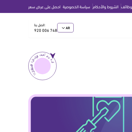
وظائف
الشروط والأحكام
سياسة الخصوصية
احصل على عرض سعر
اتصل بنا:
AR
920 006 748
التقنية الذكية تبدأ من هنا
!