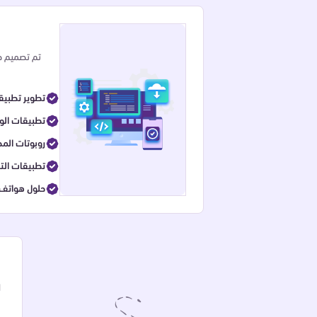
تم تصميم حل
تطوير تطبيقا
لتجارب سلسة (PWAs) ت
روبوتات الم
تطبيقات التج
(APIs)حلول ه